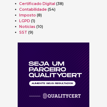
Certificado Digital
(38)
Contabilidade
(54)
Imposto
(8)
LGPD
(1)
Notícias
(10)
SST
(9)