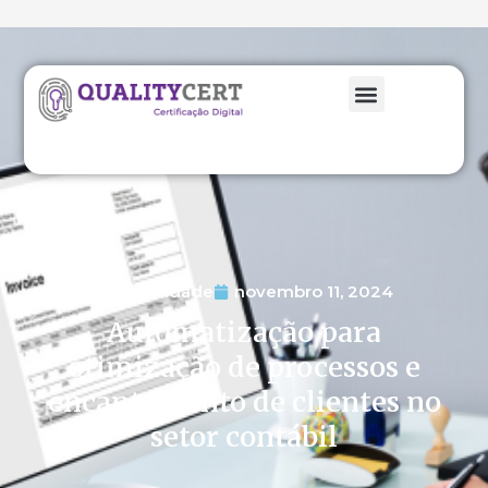
Contabilidade
novembro 11, 2024
Automatização para
otimização de processos e
encantamento de clientes no
setor contábil