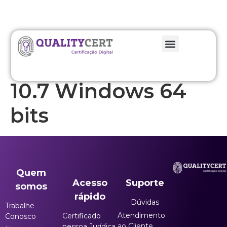
Cartão Gemalto
10.7 Windows 64
bits
Quem
Acesso
Suporte
somos
rápido
Dúvidas
Trabalhe
Atendimento
Certificado
Conosco
ao Cliente
pessoa Jurídica